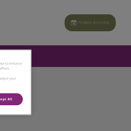
TERMIN BUCHEN
evice to enhance
fforts.
 adjust your
ept All