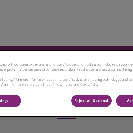
raxis Eiserfeld
ür Tierhalter
Kontakt
Accept All” you agree to the storing and use of cookies and tracking technologies on your d
on, improve the performance of our website, analyse website use, and assist our marketing e
ie Settings” for more information about the use of cookies and tracking technologies and to
More information is available in our Privacy Notice and Cookie Policy.
Ramona Müller
tings
Reject All Optional
Acc