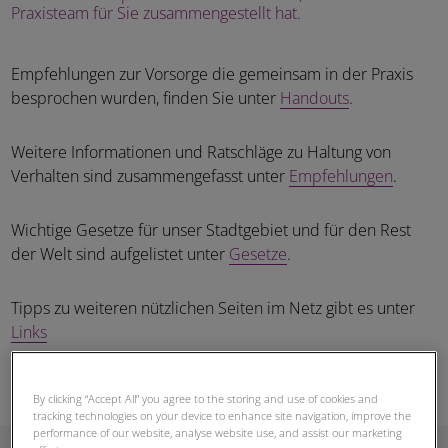
Praxisteam für Sie zusammengestellt hat.
Empfehlungen zur Vorsorge die gemeinsam in der Praxis
besprochen wurden, finden Sie unter
Handouts
.
Weitere Informationen und Ratschläge zu Haltung von
Verhalten sind zusammengefasst unter
Empfehlungen
.
Wichtige Gesetze für unser Stadtgebiet und für den Rest
der Welt sind aufgelistet unter
Gesetze
.
Tipps zu weiteren nützlichen Seiten im Netz gibt es unter
Links
By clicking “Accept All” you agree to the storing and use of cookies and
tracking technologies on your device to enhance site navigation, improve the
performance of our website, analyse website use, and assist our marketing