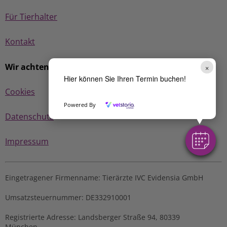
Für Tierhalter
Kontakt
×
Wir achten Ihre Privatsphäre
Hier können Sie Ihren Termin buchen!
Cookies
Powered By
Datenschutz
Impressum
Eingetragener Firmenname:
Tierärzte IVC Evidensia GmbH
Umsatzsteuernummer:
DE332910001
Registrierte Adresse:
Landsberger Straße 94, ​80339
München