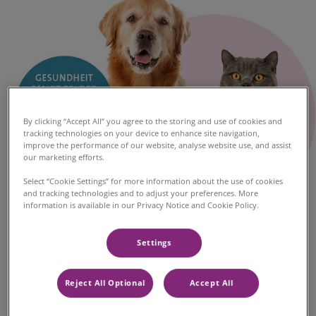
By clicking “Accept All” you agree to the storing and use of cookies and
tracking technologies on your device to enhance site navigation,
improve the performance of our website, analyse website use, and assist
our marketing efforts.
Select “Cookie Settings” for more information about the use of cookies
and tracking technologies and to adjust your preferences. More
Altersvorsorge-Check für ältere
information is available in our Privacy Notice and Cookie Policy.
Hunde und Katzen
Settings
Viele Erkrankungen entwickeln sich im Alter
schleichend und bleiben lange unbemerkt.
Regelmäßige Vorsorgeuntersuchungen helfen,
Reject All Optional
Accept All
Veränderungen frühzeitig zu erkennen.